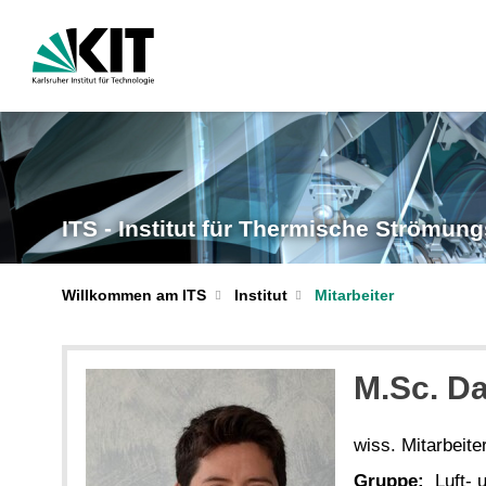
ITS - Institut für Thermische Strömu
Willkommen am ITS
Institut
Mitarbeiter
M.Sc. D
wiss. Mitarbeite
Gruppe:
Luft-