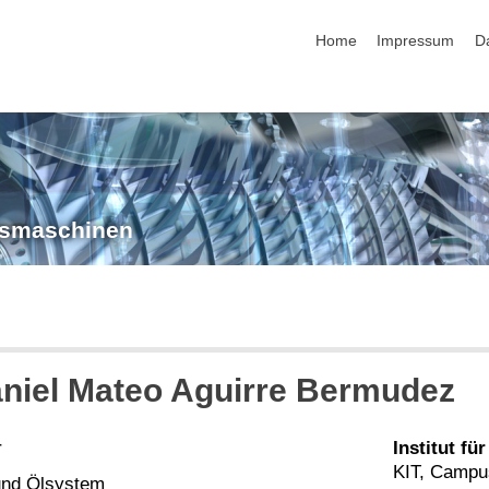
Navigation überspringen
Home
Impressum
D
ngsmaschinen
aniel Mateo Aguirre Bermudez
r
Institut f
KIT, Campu
 und Ölsystem