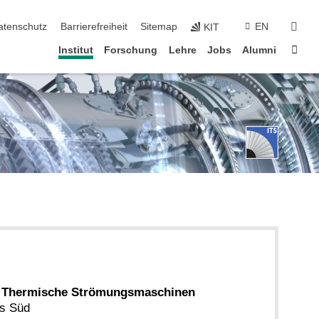
suc
atenschutz
Barrierefreiheit
Sitemap
EN
KIT
Star
Institut
Forschung
Lehre
Jobs
Alumni
ür Thermische Strömungsmaschinen
s Süd