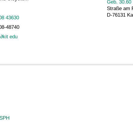
Geb. 30.60
Straße am 
D-76131 Ka
08 43630
08-48740
z
∂
kit edu
oSPH