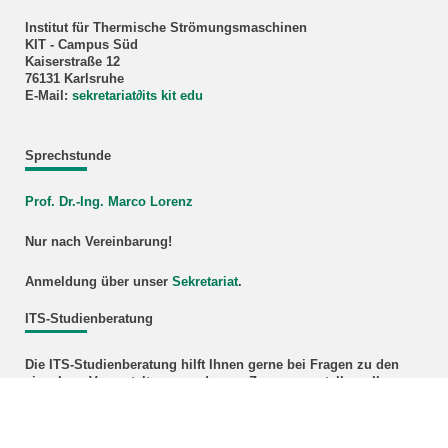
Institut für Thermische Strömungsmaschinen
KIT - Campus Süd
Kaiserstraße 12
76131 Karlsruhe
E-Mail:
sekretariat
∂
its kit edu
Sprechstunde
Prof. Dr.-Ing. Marco Lorenz
Nur nach Vereinbarung!
Anmeldung über unser
Sekretariat
.
ITS-Studienberatung
Die ITS-Studienberatung hilft Ihnen gerne bei Fragen zu den
einzelnen Veranstaltungen oder zur Zusammenstellung Ihres
individuellen Vorlesungsplans.
Bildnachweis Titelbild: Rolls-Royce