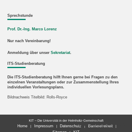
Sprechstunde
Prof. Dr.-Ing. Marco Lorenz
Nur nach Vereinbarung!
Anmeldung über unser
Sekretariat
.
ITS-Studienberatung
Die ITS-Studienberatung hilft Ihnen gerne bei Fragen zu den
einzelnen Veranstaltungen oder zur Zusammenstellung Ihres
individuellen Vorlesungsplans.
Bildnachweis Titelbild: Rolls-Royce
KIT – Die Universität in der Helmholtz-Gemeinschaft
letzte Änderung: 16.04.2026
Home
Impressum
Datenschutz
Barrierefreiheit