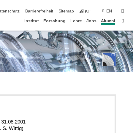
suc
atenschutz
Barrierefreiheit
Sitemap
EN
KIT
Star
Institut
Forschung
Lehre
Jobs
Alumni
s 31.08.2001
 S. Wittig)