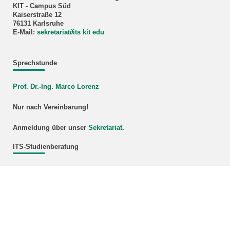
KIT - Campus Süd
Kaiserstraße 12
76131 Karlsruhe
E-Mail:
sekretariat
∂
its kit edu
Sprechstunde
Prof. Dr.-Ing. Marco Lorenz
Nur nach Vereinbarung!
Anmeldung über unser
Sekretariat
.
ITS-Studienberatung
Die ITS-Studienberatung hilft Ihnen gerne bei Fragen zu den
einzelnen Veranstaltungen oder zur Zusammenstellung Ihres
individuellen Vorlesungsplans.
Bildnachweis Titelbild: Rolls-Royce