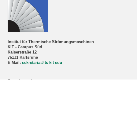
Institut für Thermische Strömungsmaschinen
KIT - Campus Süd
Kaiserstraße 12
76131 Karlsruhe
E-Mail:
sekretariat
∂
its kit edu
Sprechstunde
Prof. Dr.-Ing. Marco Lorenz
Nur nach Vereinbarung!
Anmeldung über unser
Sekretariat
.
ITS-Studienberatung