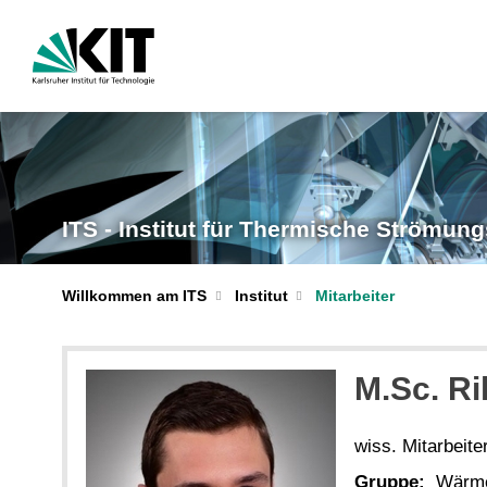
ITS - Institut für Thermische Strömu
Willkommen am ITS
Institut
Mitarbeiter
M.Sc. R
wiss. Mitarbeite
Gruppe:
Wärme