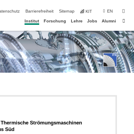
suc
atenschutz
Barrierefreiheit
Sitemap
EN
KIT
Star
Institut
Forschung
Lehre
Jobs
Alumni
ür Thermische Strömungsmaschinen
us Süd