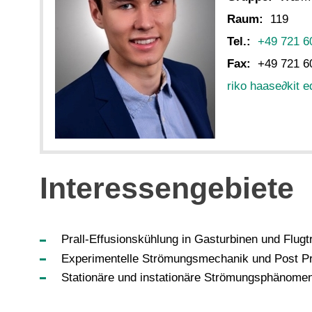
Raum:
119
Tel.:
+49 721 6
Fax:
+49 721 6
riko haase
∂
kit e
Interessengebiete
Prall-Effusionskühlung in Gasturbinen und Flug
Experimentelle Strömungsmechanik und Post P
Stationäre und instationäre Strömungsphänome