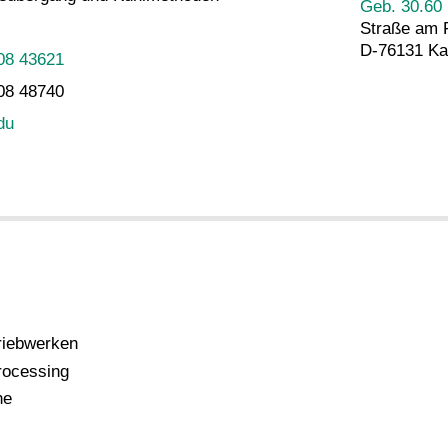
Geb. 30.60
Straße am 
D-76131 Ka
08 43621
08 48740
du
triebwerken
rocessing
ne