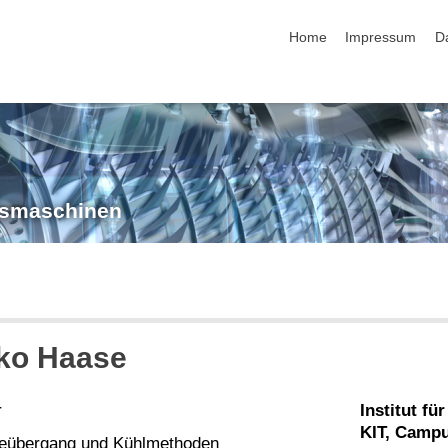
Navigation überspringen
Home
Impressum
D
ngsmaschinen
iko Haase
r
Institut f
KIT, Camp
übergang und Kühlmethoden