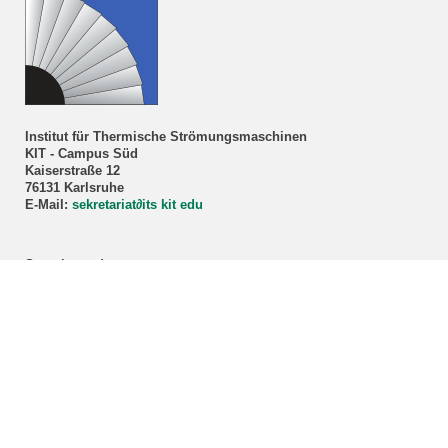
Institut für Thermische Strömungsmaschinen
KIT - Campus Süd
Kaiserstraße 12
76131 Karlsruhe
E-Mail:
sekretariat
∂
its kit edu
Sprechstunde
Prof. Dr.-Ing. Marco Lorenz
Nur nach Vereinbarung!
Anmeldung über unser
Sekretariat
.
ITS-Studienberatung