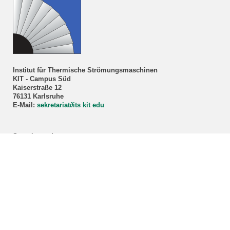
Institut für Thermische Strömungsmaschinen
KIT - Campus Süd
Kaiserstraße 12
76131 Karlsruhe
E-Mail:
sekretariat
∂
its kit edu
Sprechstunde
Prof. Dr.-Ing. Marco Lorenz
Nur nach Vereinbarung!
Anmeldung über unser
Sekretariat
.
ITS-Studienberatung