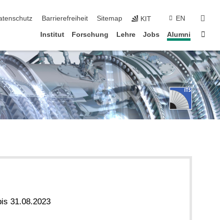
suc
atenschutz
Barrierefreiheit
Sitemap
EN
KIT
Star
Institut
Forschung
Lehre
Jobs
Alumni
bis 31.08.2023