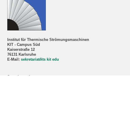
Institut für Thermische Strömungsmaschinen
KIT - Campus Süd
Kaiserstraße 12
76131 Karlsruhe
E-Mail:
sekretariat
∂
its kit edu
Sprechstunde
Prof. Dr.-Ing. Marco Lorenz
Nur nach Vereinbarung!
Anmeldung über unser
Sekretariat
.
ITS-Studienberatung