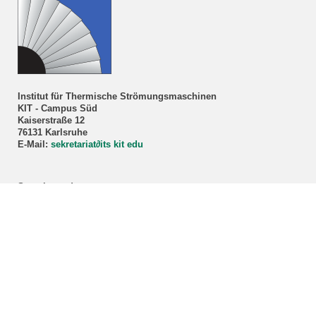
Institut für Thermische Strömungsmaschinen
KIT - Campus Süd
Kaiserstraße 12
76131 Karlsruhe
E-Mail:
sekretariat
∂
its kit edu
Sprechstunde
Prof. Dr.-Ing. Marco Lorenz
Nur nach Vereinbarung!
Anmeldung über unser
Sekretariat
.
ITS-Studienberatung