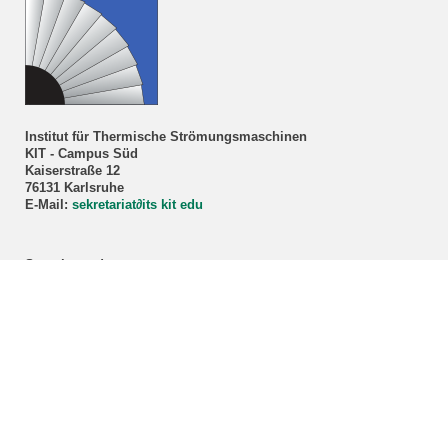
Institut für Thermische Strömungsmaschinen
KIT - Campus Süd
Kaiserstraße 12
76131 Karlsruhe
E-Mail:
sekretariat
∂
its kit edu
Sprechstunde
Prof. Dr.-Ing. Marco Lorenz
Nur nach Vereinbarung!
Anmeldung über unser
Sekretariat
.
ITS-Studienberatung