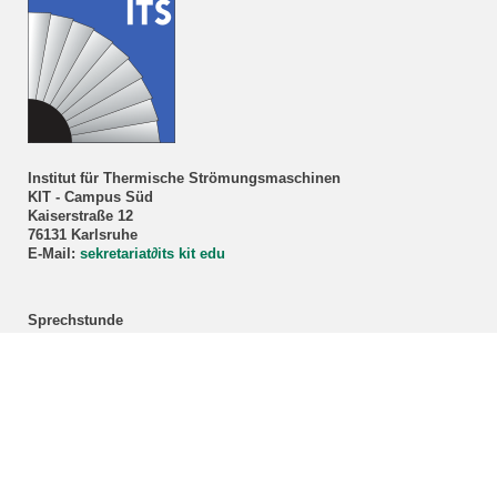
Institut für Thermische Strömungsmaschinen
KIT - Campus Süd
Kaiserstraße 12
76131 Karlsruhe
E-Mail:
sekretariat
∂
its kit edu
Sprechstunde
Prof. Dr.-Ing. Marco Lorenz
Nur nach Vereinbarung!
Anmeldung über unser
Sekretariat
.