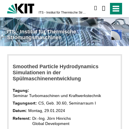
suchen
ITS - Institut für Thermische Strömungsmaschinen
ITS - Institut für Thermische
Strömungsmaschinen
Smoothed Particle Hydrodynamics
Simulationen in der
Spülmaschinenentwicklung
Tagung:
Seminar Turbomaschinen und Kraftwerkstechnik
Tagungsort:
CS, Geb. 30.60, Seminarraum I
Datum:
Montag, 29.01.2024
Referent:
Dr.-Ing. Jörn Hinrichs
Global Development