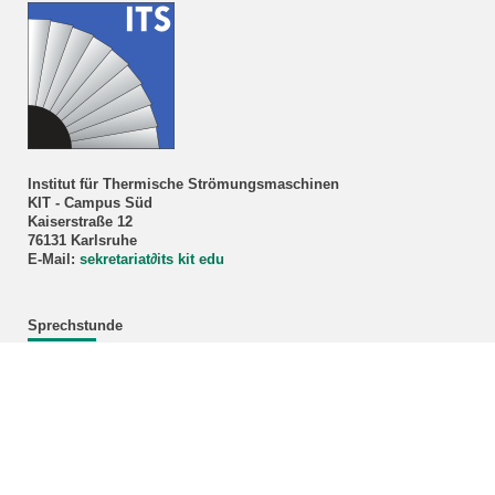
Institut für Thermische Strömungsmaschinen
KIT - Campus Süd
Kaiserstraße 12
76131 Karlsruhe
E-Mail:
sekretariat
∂
its kit edu
Sprechstunde
Prof. Dr.-Ing. Marco Lorenz
Nur nach Vereinbarung!
Anmeldung über unser
Sekretariat
.