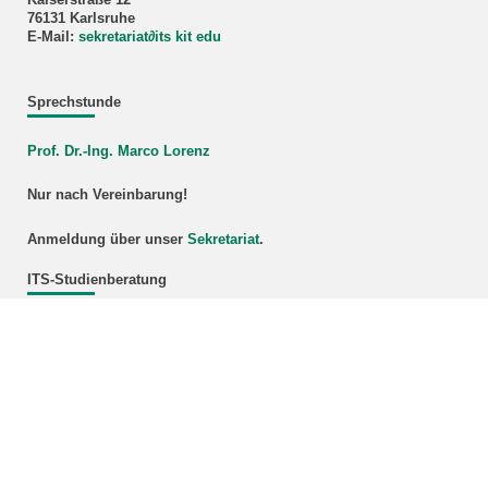
76131 Karlsruhe
E-Mail:
sekretariat
∂
its kit edu
Sprechstunde
Prof. Dr.-Ing. Marco Lorenz
Nur nach Vereinbarung!
Anmeldung über unser
Sekretariat
.
ITS-Studienberatung
Die ITS-Studienberatung hilft Ihnen gerne bei Fragen zu den
einzelnen Veranstaltungen oder zur Zusammenstellung Ihres
individuellen Vorlesungsplans.
Bildnachweis Titelbild: Rolls-Royce