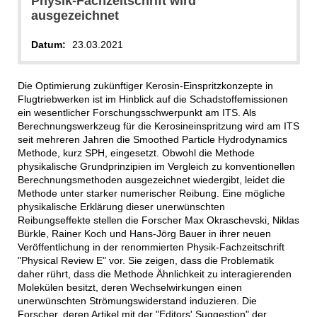
Physik-Fachzeitschrift wird
ausgezeichnet
Datum:
23.03.2021
Die Optimierung zukünftiger Kerosin-Einspritzkonzepte in
Flugtriebwerken ist im Hinblick auf die Schadstoffemissionen
ein wesentlicher Forschungsschwerpunkt am ITS. Als
Berechnungswerkzeug für die Kerosineinspritzung wird am ITS
seit mehreren Jahren die Smoothed Particle Hydrodynamics
Methode, kurz SPH, eingesetzt. Obwohl die Methode
physikalische Grundprinzipien im Vergleich zu konventionellen
Berechnungsmethoden ausgezeichnet wiedergibt, leidet die
Methode unter starker numerischer Reibung. Eine mögliche
physikalische Erklärung dieser unerwünschten
Reibungseffekte stellen die Forscher Max Okraschevski, Niklas
Bürkle, Rainer Koch und Hans-Jörg Bauer in ihrer neuen
Veröffentlichung in der renommierten Physik-Fachzeitschrift
"Physical Review E" vor. Sie zeigen, dass die Problematik
daher rührt, dass die Methode Ähnlichkeit zu interagierenden
Molekülen besitzt, deren Wechselwirkungen einen
unerwünschten Strömungswiderstand induzieren. Die
Forscher, deren Artikel mit der "Editors' Suggestion" der