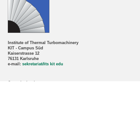
Institute of Thermal Turbomachinery
KIT - Campus Süd
Kaiserstrasse 12
76131 Karlsruhe
e-mail:
sekretariat
∂
its kit edu
Consultation hour
Prof. Dr.-Ing. Marco Lorenz
By appointment only!
Registration via our
secretariat
.
ITS student advisory service