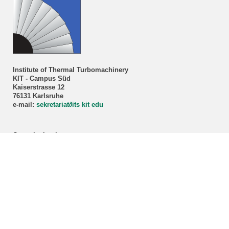
Institute of Thermal Turbomachinery
KIT - Campus Süd
Kaiserstrasse 12
76131 Karlsruhe
e-mail:
sekretariat
∂
its kit edu
Consultation hour
Prof. Dr.-Ing. Marco Lorenz
By appointment only!
Registration via our
secretariat
.
ITS student advisory service