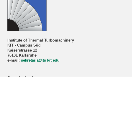
Institute of Thermal Turbomachinery
KIT - Campus Süd
Kaiserstrasse 12
76131 Karlsruhe
e-mail:
sekretariat
∂
its kit edu
Consultation hour
Prof. Dr.-Ing. Marco Lorenz
By appointment only!
Registration via our
secretariat
.
ITS student advisory service