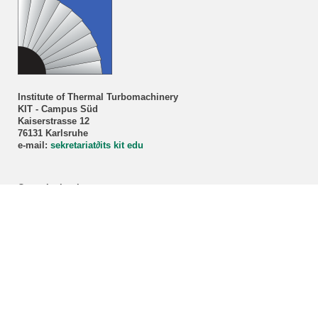
Institute of Thermal Turbomachinery
KIT - Campus Süd
Kaiserstrasse 12
76131 Karlsruhe
e-mail:
sekretariat
∂
its kit edu
Consultation hour
Prof. Dr.-Ing. Marco Lorenz
By appointment only!
Registration via our
secretariat
.
ITS student advisory service